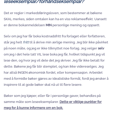
leseeksemplar/forhåndseksemplar?
Det er regler i markedsføringsloven, som bestemmer at bøkene
SKAL merkes, siden omtalen kan ha en viss reklameeffekt. Uansett
er denne bokanmeldelsen
MIN
personlige mening og oppsett.
Selv om jeg har får boka kostnadsfritt fra forlaget eller forfatteren,
står jeg helt
fritt
til å skrive min ærlige mening. Jeg blir ikke påvirket
på noen måte, og jeg er ikke tilknyttet noe forlag. Jeg velger
selv
om jeg i det hele tatt VIL lese boka jeg får, hvilket tidspunkt jeg vil
lese den, og hvor jeg vil dele det jeg skriver. Jeg får ikke betalt for
dette. Bøkene jeg får blir stemplet, og kan ikke videreselges. Jeg
har altså INGEN økonomisk fordel, eller kompensasjon. Arbeidet
med å formidle bøker gjøres av idealistiske formål, fordi jeg ønsker å
inspirere til at gode bøker skal nå ut til flere lesere.
Bøker som jeg kjøper, eller får i personlige gaver, behandles på
samme måte som leseeksemplarer.
Dette er viktige punkter for
meg for å kunne informere om en bok.