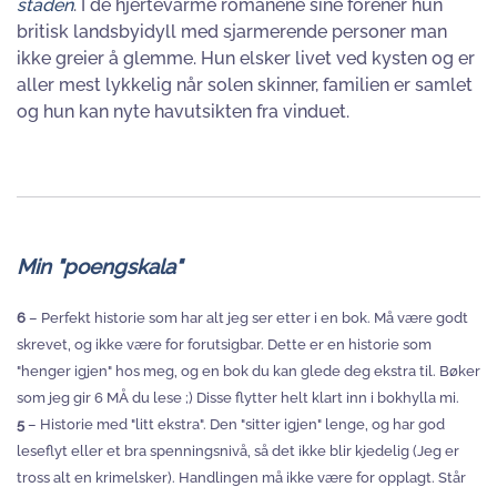
staden
. I de hjertevarme romanene sine forener hun
britisk landsbyidyll med sjarmerende personer man
ikke greier å glemme. Hun elsker livet ved kysten og er
aller mest lykkelig når solen skinner, familien er samlet
og hun kan nyte havutsikten fra vinduet.
Min "poengskala"
6
– Perfekt historie som har alt jeg ser etter i en bok. Må være godt
skrevet, og ikke være for forutsigbar. Dette er en historie som
"henger igjen" hos meg, og en bok du kan glede deg ekstra til. Bøker
som jeg gir 6 MÅ du lese ;) Disse flytter helt klart inn i bokhylla mi.
5
– Historie med "litt ekstra". Den "sitter igjen" lenge, og har god
leseflyt eller et bra spenningsnivå, så det ikke blir kjedelig (Jeg er
tross alt en krimelsker). Handlingen må ikke være for opplagt. Står