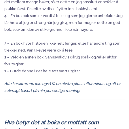
det mellom mange bøker, så er dette en jeg absolutt anbefaler å
plukke først. Enkelte av disse flytter inn i bokhylla mi.
4
– En bra bok som er verdt å lese, og som jeg gjerne anbefaler. Jeg
får høre at jeg er streng når jeg gir 4, men for meg er dette en god
bok, selv om den av ulike grunner ikke når høyere.
3
– En bok hvor historien ikke helt fenger, eller har andre ting som
trekker ned. Kan likevel være ok å lese.
2
– Velg en annen bok. Sannsynligvis dårlig språk og/eller altfor
forutsigbar.
1
– Burde denne i det hele tatt vært utgitt?
Alle karakterene kan også få en ekstra pluss eller minus, og alt er
selvsagt basert på min personlige mening.
Hva betyr det at boka er mottatt som