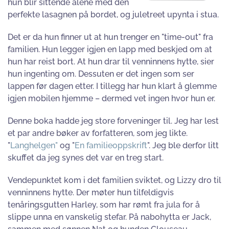
hun blir sittende alene med den
perfekte lasagnen på bordet, og juletreet upynta i stua.
Det er da hun finner ut at hun trenger en "time-out" fra
familien. Hun legger igjen en lapp med beskjed om at
hun har reist bort. At hun drar til venninnens hytte, sier
hun ingenting om. Dessuten er det ingen som ser
lappen før dagen etter. I tillegg har hun klart å glemme
igjen mobilen hjemme – dermed vet ingen hvor hun er.
Denne boka hadde jeg store forveninger til. Jeg har lest
et par andre bøker av forfatteren, som jeg likte.
"
Langhelgen"
og "
En familieoppskrift
". Jeg ble derfor litt
skuffet da jeg synes det var en treg start.
Vendepunktet kom i det familien sviktet, og Lizzy dro til
venninnens hytte. Der møter hun tilfeldigvis
tenåringsgutten Harley, som har rømt fra jula for å
slippe unna en vanskelig stefar. På nabohytta er Jack,