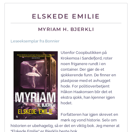
ELSKEDE EMILIE
MYRIAM H. BJERKLI
Leseeksemplar fra Bonnier
Utenfor Coopbutikken på
Krokemoa i Sandefjord, roter
noen friganere rundt i en
container. Der gjør de et
sjokkerende funn. De finner en
plastpose med et avhugget
hode. For politioverbetjent
Håkon Haakonsen blir det et
ekstra sjokk, han kjenner igjen
hodet.
Forfatteren har igjen skrevet en
mørk og vond historie. Selv om
historien er ubehagelig, så er det en viktig bok. Jeg mener at
"Elskede Emilie" er Bjerklis beste bok.