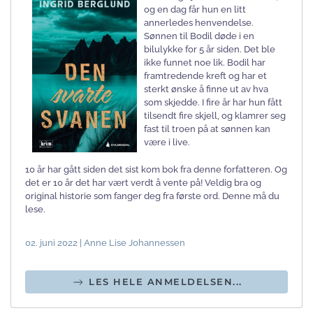
og en dag får hun en litt
annerledes henvendelse.
Sønnen til Bodil døde i en
bilulykke for 5 år siden. Det ble
ikke funnet noe lik. Bodil har
framtredende kreft og har et
sterkt ønske å finne ut av hva
som skjedde. I fire år har hun fått
tilsendt fire skjell, og klamrer seg
fast til troen på at sønnen kan
være i live.
10 år har gått siden det sist kom bok fra denne forfatteren. Og
det er 10 år det har vært verdt å vente på! Veldig bra og
original historie som fanger deg fra første ord. Denne må du
lese.
02. juni 2022 | Anne Lise Johannessen
LES HELE ANMELDELSEN...