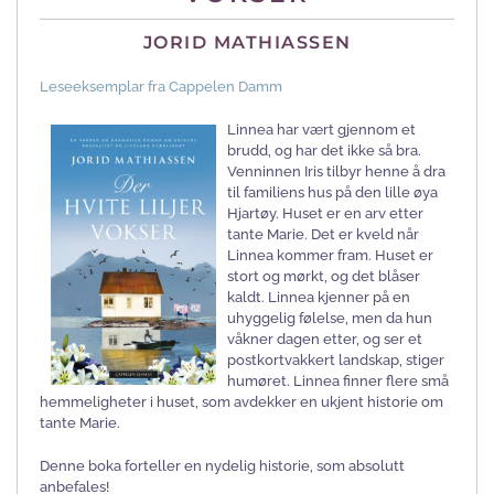
JORID MATHIASSEN
Leseeksemplar fra Cappelen Damm
Linnea har vært gjennom et
brudd, og har det ikke så bra.
Venninnen Iris tilbyr henne å dra
til familiens hus på den lille øya
Hjartøy. Huset er en arv etter
tante Marie. Det er kveld når
Linnea kommer fram. Huset er
stort og mørkt, og det blåser
kaldt. Linnea kjenner på en
uhyggelig følelse, men da hun
våkner dagen etter, og ser et
postkortvakkert landskap, stiger
humøret. Linnea finner flere små
hemmeligheter i huset, som avdekker en ukjent historie om
tante Marie.
Denne boka forteller en nydelig historie, som absolutt
anbefales!