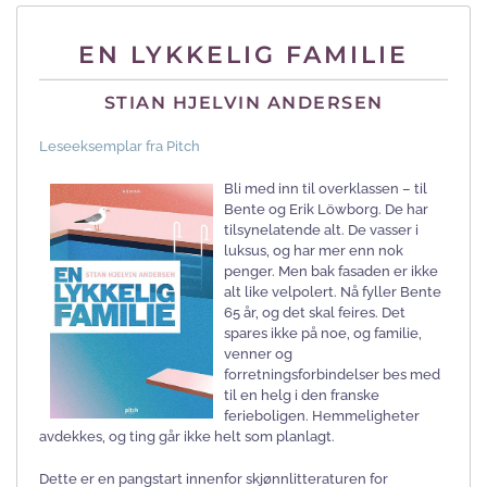
EN LYKKELIG FAMILIE
STIAN HJELVIN ANDERSEN
Leseeksemplar fra Pitch
Bli med inn til overklassen – til
Bente og Erik Löwborg. De har
tilsynelatende alt. De vasser i
luksus, og har mer enn nok
penger. Men bak fasaden er ikke
alt like velpolert. Nå fyller Bente
65 år, og det skal feires. Det
spares ikke på noe, og familie,
venner og
forretningsforbindelser bes med
til en helg i den franske
ferieboligen. Hemmeligheter
avdekkes, og ting går ikke helt som planlagt.
Dette er en pangstart innenfor skjønnlitteraturen for