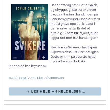
Det er tirsdag natt. Det er kaldt,
og uhyggelig. Klokka er ti over
tre, da vi tas inn i handlingen på
Sandnes gravlund. Noen er i ferd
med å grave opp et lik, usett i
den mørke natta. Er det et
tilfeldig lik som blir stjålet, eller
ligger det mer bak handlingen?
Med boka «Svikere» har Espen
Skjerven absolutt klart det igjen.
Dette er krim på øverste hylle,
hvor alt en god bok skal
inneholde kan krysses av.
07. juli 2024 | Anne Lise Johannessen
LES HELE ANMELDELSEN...