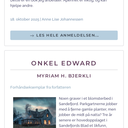
Dette er en bok jeg anbefaler. Åpenhet er viktig, og kan
hjelpe andre.
18. oktober 2025 | Anne Lise Johannessen
LES HELE ANMELDELSEN...
ONKEL EDWARD
MYRIAM H. BJERKLI
Forhåndseksemplar fra forfatteren
Noen graver i et blomsterbed i
Sandefjord. Parkgartnerne jobber
med å fjerne gamle planter, men
jobber de midt på natta? Tre år
senere er hovedoppslaget i
Sandefjords Blad et likfunn,