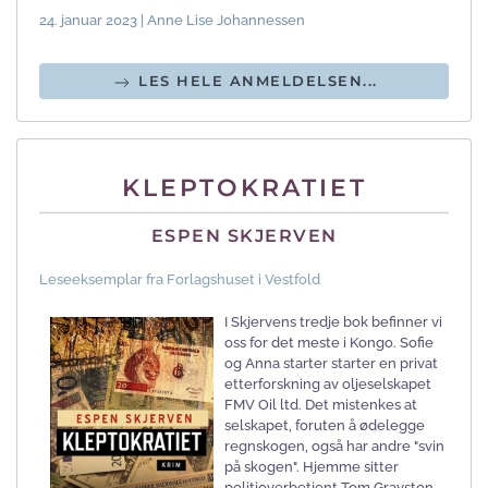
24. januar 2023 | Anne Lise Johannessen
LES HELE ANMELDELSEN...
KLEPTOKRATIET
ESPEN SKJERVEN
Leseeksemplar fra Forlagshuset i Vestfold
I Skjervens tredje bok befinner vi
oss for det meste i Kongo. Sofie
og Anna starter starter en privat
etterforskning av oljeselskapet
FMV Oil ltd. Det mistenkes at
selskapet, foruten å ødelegge
regnskogen, også har andre "svin
på skogen". Hjemme sitter
politioverbetjent Tom Grayston