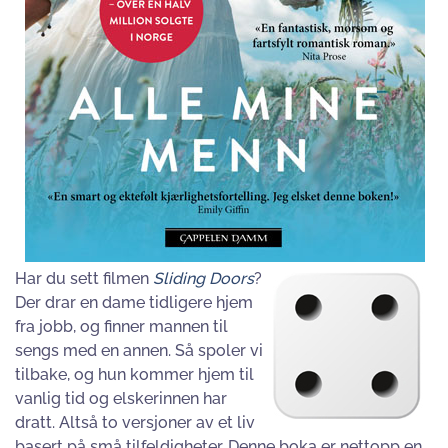
Har du sett filmen
Sliding Doors
?
Der drar en dame tidligere hjem
fra jobb, og finner mannen til
sengs med en annen. Så spoler vi
tilbake, og hun kommer hjem til
vanlig tid og elskerinnen har
dratt. Altså to versjoner av et liv
basert på små tilfeldigheter. Denne boka er nettopp en