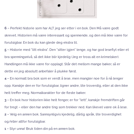
6
– Perfekt historie som har ALT jeg ser etter i en bok. Den Må være godt
skrevet. Historien må være interessant og spennende, og den må ikke være for
forutsigbar. En bok du kan glede deg ekstra til.
5
– Historie med "litt ekstra". Den "sitter igjen" lenge, og har god leseflyt eller et
bra spenningsnivå, så det ikke blir kjedelig (Jeg er tross alt en krimelsker).
Handlingen må ikke være for opplagt. Står det mellom mange bøker, så er
dette en jeg absolutt anbefaler å plukke først.
4
– En normalt bra bok som er verdt å lese, men mangler noe for å nå lenger
opp. Kanskje den er for forutsigbar, ligner andre, lite troverdig, eller at den ikke
helt treffer meg. Normalkarakter for de fleste bøker.
3
– En bok hvor historien ikke helt fenger, er for "lett", kanskje fremdriften går
for tregt – eller den har andre ting som trekker ned. Kan likevel være ok å lese.
2
– Velg en annen bok. Sannsynligvis kjedelig, dårlig språk, lite troverdighet
og/eller altfor forutsigbar.
1
– Styr unna! Bruk tiden din på en annen bok.