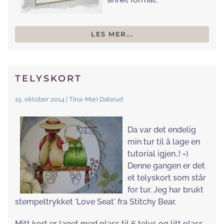
LES MER...
TELYSKORT
15. oktober 2014 | Tina-Mari Dalsrud
Da var det endelig
min tur til å lage en
tutorial igjen..! =)
Denne gangen er det
et telyskort som står
for tur. Jeg har brukt
stempeltrykket 'Love Seat' fra Stitchy Bear.
Mitt kort er laget med plass til 6 telys og litt plass