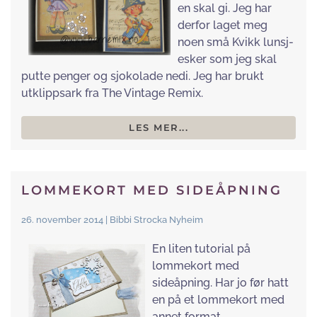
en skal gi. Jeg har
derfor laget meg
noen små Kvikk lunsj-
esker som jeg skal
putte penger og sjokolade nedi. Jeg har brukt
utklippsark fra The Vintage Remix.
LES MER...
LOMMEKORT MED SIDEÅPNING
26. november 2014 | Bibbi Strocka Nyheim
En liten tutorial på
lommekort med
sideåpning. Har jo før hatt
en på et lommekort med
annet format.