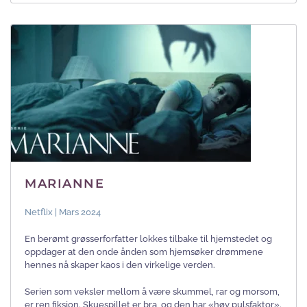
MARIANNE
Netflix | Mars 2024
En berømt grøsserforfatter lokkes tilbake til hjemstedet og
oppdager at den onde ånden som hjemsøker drømmene
hennes nå skaper kaos i den virkelige verden.
Serien som veksler mellom å være skummel, rar og morsom,
er ren fiksjon. Skuespillet er bra, og den har «høy pulsfaktor».