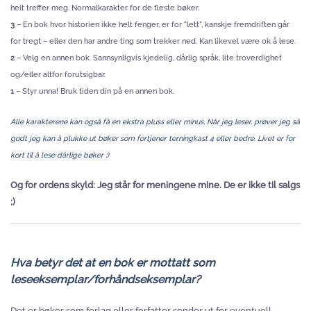
helt treffer meg. Normalkarakter for de fleste bøker.
3
– En bok hvor historien ikke helt fenger, er for "lett", kanskje fremdriften går
for tregt – eller den har andre ting som trekker ned. Kan likevel være ok å lese.
2
– Velg en annen bok. Sannsynligvis kjedelig, dårlig språk, lite troverdighet
og/eller altfor forutsigbar.
1
– Styr unna! Bruk tiden din på en annen bok.
Alle karakterene kan også få en ekstra pluss eller minus. Når jeg leser, prøver jeg så
godt jeg kan å plukke ut bøker som fortjener terningkast 4 eller bedre. Livet er for
kort til å lese dårlige bøker ;)
Og for ordens skyld: Jeg står for meningene mine. De er ikke til salgs
;)
Hva betyr det at en bok er mottatt som
leseeksemplar/forhåndseksemplar?
Det er bøker som forlag eller forfatter sender ut for eventuell