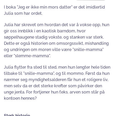
I boka "Jeg er ikke min mors datter" er det imidlertid
Julia som har ordet.
Julia har skrevet om hvordan det var å vokse opp, hun
gir oss innblikk i en kaotisk barndom, hvor
søppelhaugene stadig vokste, og stanken var sterk.
Dette er også historien om omsorgssvikt, mishandling
og undringen om moren ville være "snille-mamma"
eller "slemme-mamma".
Julia flytter fra sted til sted, men hun lengter hele tiden
tilbake til "snille-mamma", og til mommo. Først da hun
nærmer seg myndighetsalderen får hun et roligere liv,
men selv da er det sterke krefter som påvirker den
unge jenta. For fortjener hun f.eks. arven som står på
kontoen hennes?
Sterk historie