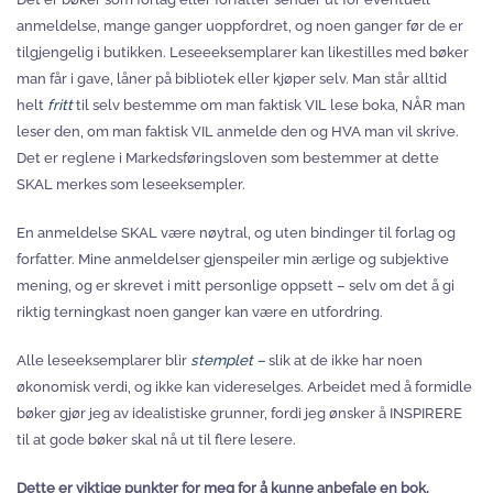
anmeldelse, mange ganger uoppfordret, og noen ganger før de er
tilgjengelig i butikken. Leseeeksemplarer kan likestilles med bøker
man får i gave, låner på bibliotek eller kjøper selv. Man står alltid
helt
fritt
til selv bestemme om man faktisk VIL lese boka, NÅR man
leser den, om man faktisk VIL anmelde den og HVA man vil skrive.
Det er reglene i Markedsføringsloven som bestemmer at dette
SKAL merkes som leseeksempler.
En anmeldelse SKAL være nøytral, og uten bindinger til forlag og
forfatter. Mine anmeldelser gjenspeiler min ærlige og subjektive
mening, og er skrevet i mitt personlige oppsett – selv om det å gi
riktig terningkast noen ganger kan være en utfordring.
Alle leseeksemplarer blir
stemplet –
slik at de ikke har noen
økonomisk verdi, og ikke kan videreselges. Arbeidet med å formidle
bøker gjør jeg av idealistiske grunner, fordi jeg ønsker å INSPIRERE
til at gode bøker skal nå ut til flere lesere.
Dette er viktige punkter for meg for å kunne anbefale en bok.