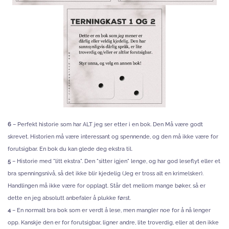
6
– Perfekt historie som har ALT jeg ser etter i en bok. Den Må være godt
skrevet. Historien må være interessant og spennende, og den må ikke være for
forutsigbar. En bok du kan glede deg ekstra til.
5
– Historie med "litt ekstra". Den "sitter igjen" lenge, og har god leseflyt eller et
bra spenningsnivå, så det ikke blir kjedelig (Jeg er tross alt en krimelsker).
Handlingen må ikke være for opplagt. Står det mellom mange bøker, så er
dette en jeg absolutt anbefaler å plukke først.
4
– En normalt bra bok som er verdt å lese, men mangler noe for å nå lenger
opp. Kanskje den er for forutsigbar, ligner andre, lite troverdig, eller at den ikke