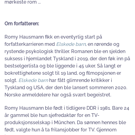
mørkeste rom ...
Om forfatteren:
Romy Hausmann fikk en eventyrlig start på
forfatterkarrieren med
Elskede barn
, en rørende og
rystende psykologisk thriller. Romanen ble en sjelden
suksess i hjemlandet Tyskland i 2019, der den føk inn på
bestselgerlista og ble liggende i 45 uker. Så langt er
bokrettighetene solgt til 19 land, og filmopsjonen er
solgt.
Elskede barn
har fått glimrende kritikker i
Tyskland og USA, der den ble lansert sommeren 2020.
Norske anmeldelere har også svært begeistret.
Romy Hausmann ble født i tidligere DDR i 1981. Bare 24
år gammel ble hun sjefredaktør for en TV-
produksjonsselskap i München. Da sønnen hennes ble
født, valgte hun å ta frilansjobber for TV. Gjennom