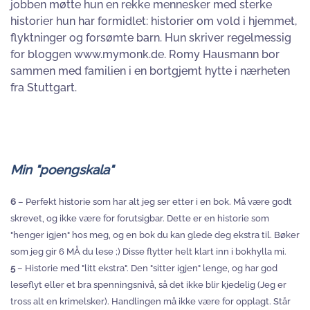
jobben møtte hun en rekke mennesker med sterke
historier hun har formidlet: historier om vold i hjemmet,
flyktninger og forsømte barn. Hun skriver regelmessig
for bloggen www.mymonk.de. Romy Hausmann bor
sammen med familien i en bortgjemt hytte i nærheten
fra Stuttgart.
Min "poengskala"
6
– Perfekt historie som har alt jeg ser etter i en bok. Må være godt
skrevet, og ikke være for forutsigbar. Dette er en historie som
"henger igjen" hos meg, og en bok du kan glede deg ekstra til. Bøker
som jeg gir 6 MÅ du lese ;) Disse flytter helt klart inn i bokhylla mi.
5
– Historie med "litt ekstra". Den "sitter igjen" lenge, og har god
leseflyt eller et bra spenningsnivå, så det ikke blir kjedelig (Jeg er
tross alt en krimelsker). Handlingen må ikke være for opplagt. Står