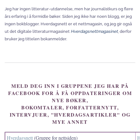
Jeg har ingen litteratur-utdannelse, men har journalistkurs og flere
års erfaring i å formidle bøker. Siden jeg ikke har noen blogg, er jeg
ingen bokblogger. Hverdagsnett er et nettmagasin, og jeg gir også
ut det digitale litteraturmagasinet
Hverdagsnettmagasinet
, derfor
bruker jeg tittelen bokanmelder.
MELD DEG INN I GRUPPENE JEG HAR PÅ
FACEBOOK FOR Å FÅ OPPDATERINGER OM
NYE BØKER,
BOKOMTALER, FORFATTERNYTT,
INTERVJUER, "HVERDAGSARTIKLER" OG
MYE ANNET
Hverdagsnett
(Gruppe for nettsiden)
H