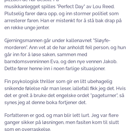
musikkanlegget spilles "Perfect Day" av Lou Reed.
Plutselig farer døra opp, og inn stormer politiet som
arresterer faren. Han er mistenkt for å stå bak drap på
en rekke unge jenter.
Gjerningsmannen går under kallenavnet "Sløyfe-
morderen". Ann vet at de har anholdt feil person, og hun
går inn for å løse saken, sammen med
barndomsvenninnen Eva, og den nye vennen Jakob.
Dette fører henne inn i noen farlige situasjoner.
Fin psykologisk thriller som gir en litt ubehagelig
snikende følelse når man leser, iallefall fikk jeg det. Hvis
det er greit å bruke det engelske ordet "pageturner", så
synes jeg at denne boka fortjener det.
Forfatteren er god, og man blir lett lurt. Jeg var flere
ganger sikker på løsningen, men fasiten kom til slutt
som en overraskelse.