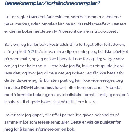
leseeksemplar/forhåndseksemplar?
Det er regler i Markedsføringsloven, som bestemmer at bøkene
SKAL merkes, siden omtalen kan ha en viss reklameeffekt. Uansett
er denne bokanmeldelsen
MIN
personlige mening og oppsett.
Selv om jeg har får boka kostnadsfritt fra forlaget eller forfatteren,
står jeg helt
fritt
til å skrive min ærlige mening. Jeg blir ikke påvirket
på noen måte, og jeg er ikke tilknyttet noe forlag. Jeg velger
selv
om jeg i det hele tatt VIL lese boka jeg får, hvilket tidspunkt jeg vil
lese den, og hvor jeg vil dele det jeg skriver. Jeg får ikke betalt for
dette. Bøkene jeg får blir stemplet, og kan ikke videreselges. Jeg
har altså INGEN økonomisk fordel, eller kompensasjon. Arbeidet
med å formidle bøker gjøres av idealistiske formål, fordi jeg ønsker å
inspirere til at gode bøker skal nå ut til flere lesere.
Bøker som jeg kjøper, eller får i personlige gaver, behandles på
samme måte som leseeksemplarer.
Dette er viktige punkter for
meg for å kunne informere om en bok.