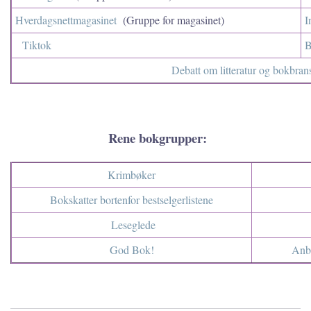
Hverdagsnettmagasinet
(Gruppe for magasinet)
I
Tiktok
B
Debatt om litteratur og bokbran
Rene bokgrupper:
Krimbøker
Bokskatter bortenfor bestselgerlistene
Leseglede
God Bok!
Anbe