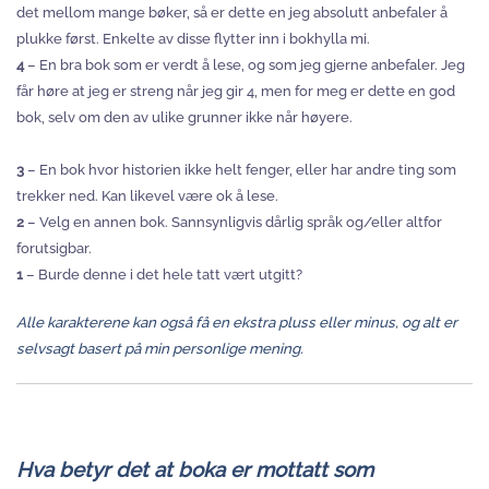
det mellom mange bøker, så er dette en jeg absolutt anbefaler å
plukke først. Enkelte av disse flytter inn i bokhylla mi.
4
– En bra bok som er verdt å lese, og som jeg gjerne anbefaler. Jeg
får høre at jeg er streng når jeg gir 4, men for meg er dette en god
bok, selv om den av ulike grunner ikke når høyere.
3
– En bok hvor historien ikke helt fenger, eller har andre ting som
trekker ned. Kan likevel være ok å lese.
2
– Velg en annen bok. Sannsynligvis dårlig språk og/eller altfor
forutsigbar.
1
– Burde denne i det hele tatt vært utgitt?
Alle karakterene kan også få en ekstra pluss eller minus, og alt er
selvsagt basert på min personlige mening.
Hva betyr det at boka er mottatt som