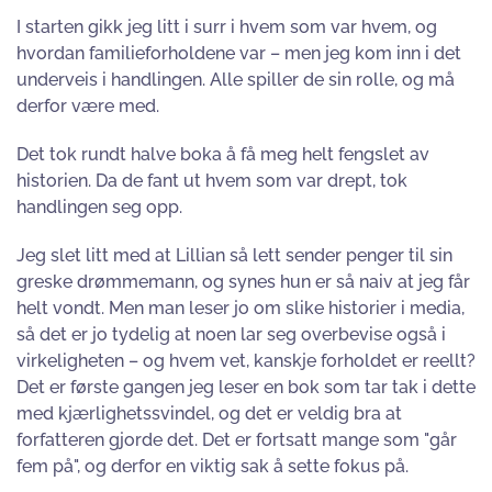
I starten gikk jeg litt i surr i hvem som var hvem, og
hvordan familieforholdene var – men jeg kom inn i det
underveis i handlingen. Alle spiller de sin rolle, og må
derfor være med.
Det tok rundt halve boka å få meg helt fengslet av
historien. Da de fant ut hvem som var drept, tok
handlingen seg opp.
Jeg slet litt med at Lillian så lett sender penger til sin
greske drømmemann, og synes hun er så naiv at jeg får
helt vondt. Men man leser jo om slike historier i media,
så det er jo tydelig at noen lar seg overbevise også i
virkeligheten – og hvem vet, kanskje forholdet er reellt?
Det er første gangen jeg leser en bok som tar tak i dette
med kjærlighetssvindel, og det er veldig bra at
forfatteren gjorde det. Det er fortsatt mange som "går
fem på", og derfor en viktig sak å sette fokus på.