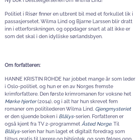
Ny bok i bestselgerserien om Wilma Lind!
Politiet i Risør finner en utbrent bil med et forkullet lik i
passasjersetet. Wilma Lind og Bjarne Larssen blir dratt
inn i etterforskningen, og oppdager snart at alt ikke er
som det skal i den idylliske sørlandsbyen.
Om forfatteren:
HANNE KRISTIN ROHDE har jobbet mange år som leder
i Oslo-politiet, og hun er en av Norges fremste
krimforfattere. Den første krimromanen for voksne het
Mørke hjerter
(2014), og i alt har hun skrevet fem
romaner om politilederen Wilma Lind.
Gjengmysteriet
er den sjuende boken i
Blålys
-serien. Forfatteren er
også kjent fra TV 2-programmet
Åsted Norge
. Til
Blålys
-serien har hun laget et digitalt foredrag som
tilbys gratis til lærere og bibliotek, og som følges opp