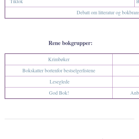
Tiktok
B
Debatt om litteratur og bokbran
Rene bokgrupper:
Krimbøker
Bokskatter bortenfor bestselgerlistene
Leseglede
God Bok!
Anbe