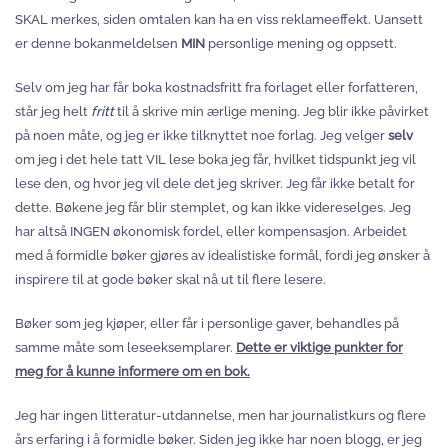
SKAL merkes, siden omtalen kan ha en viss reklameeffekt. Uansett
er denne bokanmeldelsen
MIN
personlige mening og oppsett.
Selv om jeg har får boka kostnadsfritt fra forlaget eller forfatteren,
står jeg helt
fritt
til å skrive min ærlige mening. Jeg blir ikke påvirket
på noen måte, og jeg er ikke tilknyttet noe forlag. Jeg velger
selv
om jeg i det hele tatt VIL lese boka jeg får, hvilket tidspunkt jeg vil
lese den, og hvor jeg vil dele det jeg skriver. Jeg får ikke betalt for
dette. Bøkene jeg får blir stemplet, og kan ikke videreselges. Jeg
har altså INGEN økonomisk fordel, eller kompensasjon. Arbeidet
med å formidle bøker gjøres av idealistiske formål, fordi jeg ønsker å
inspirere til at gode bøker skal nå ut til flere lesere.
Bøker som jeg kjøper, eller får i personlige gaver, behandles på
samme måte som leseeksemplarer.
Dette er viktige punkter for
meg for å kunne informere om en bok.
Jeg har ingen litteratur-utdannelse, men har journalistkurs og flere
års erfaring i å formidle bøker. Siden jeg ikke har noen blogg, er jeg