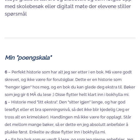
med skolebesøk eller digitalt møte der elevene stiller
spørsmål
Min "poengskala"
6
– Perfekt historie som har alt jeg ser etter i en bok. Må være godt
skrevet, og ikke være for forutsigbar. Dette er en historie som
"henger igjen" hos meg, og en bok du kan glede deg ekstra til. Bøker
som jeg gir 6 MÅ du lese ;) Disse flytter helt klart inn i bokhylla mi.
5
– Historie med "litt ekstra". Den "sitter igjen" lenge, og har god
leseflyt eller et bra spenningsnivå, så det ikke blir kjedelig (Jeg er
tross alt en krimelsker). Handlingen må ikke være for opplagt. Står
det mellom mange bøker, så er dette en jeg absolutt anbefaler å
plukke først. Enkelte av disse flytter inn i bokhylla mi.
4
– En bra bok som er verdt å lese, og som jeg gjerne anbefaler. Jeg