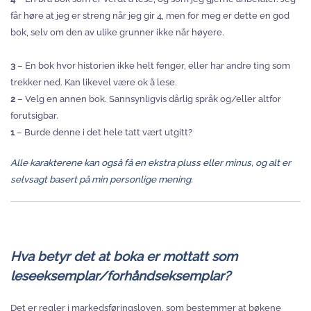
får høre at jeg er streng når jeg gir 4, men for meg er dette en god
bok, selv om den av ulike grunner ikke når høyere.
3
– En bok hvor historien ikke helt fenger, eller har andre ting som
trekker ned. Kan likevel være ok å lese.
2
– Velg en annen bok. Sannsynligvis dårlig språk og/eller altfor
forutsigbar.
1
– Burde denne i det hele tatt vært utgitt?
Alle karakterene kan også få en ekstra pluss eller minus, og alt er
selvsagt basert på min personlige mening.
Hva betyr det at boka er mottatt som
leseeksemplar/forhåndseksemplar?
Det er regler i markedsføringsloven, som bestemmer at bøkene