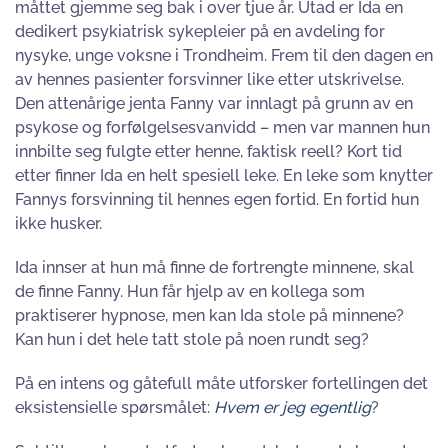
måttet gjemme seg bak i over tjue år. Utad er Ida en
dedikert psykiatrisk sykepleier på en avdeling for
nysyke, unge voksne i Trondheim. Frem til den dagen en
av hennes pasienter forsvinner like etter utskrivelse.
Den attenårige jenta Fanny var innlagt på grunn av en
psykose og forfølgelsesvanvidd – men var mannen hun
innbilte seg fulgte etter henne, faktisk reell? Kort tid
etter finner Ida en helt spesiell leke. En leke som knytter
Fannys forsvinning til hennes egen fortid. En fortid hun
ikke husker.
Ida innser at hun må finne de fortrengte minnene, skal
de finne Fanny. Hun får hjelp av en kollega som
praktiserer hypnose, men kan Ida stole på minnene?
Kan hun i det hele tatt stole på noen rundt seg?
På en intens og gåtefull måte utforsker fortellingen det
eksistensielle spørsmålet:
Hvem er jeg egentlig
?