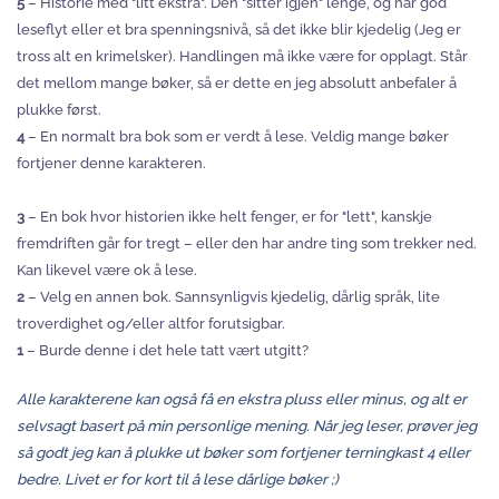
5
– Historie med "litt ekstra". Den "sitter igjen" lenge, og har god
leseflyt eller et bra spenningsnivå, så det ikke blir kjedelig (Jeg er
tross alt en krimelsker). Handlingen må ikke være for opplagt. Står
det mellom mange bøker, så er dette en jeg absolutt anbefaler å
plukke først.
4
– En normalt bra bok som er verdt å lese. Veldig mange bøker
fortjener denne karakteren.
3
– En bok hvor historien ikke helt fenger, er for "lett", kanskje
fremdriften går for tregt – eller den har andre ting som trekker ned.
Kan likevel være ok å lese.
2
– Velg en annen bok. Sannsynligvis kjedelig, dårlig språk, lite
troverdighet og/eller altfor forutsigbar.
1
– Burde denne i det hele tatt vært utgitt?
Alle karakterene kan også få en ekstra pluss eller minus, og alt er
selvsagt basert på min personlige mening. Når jeg leser, prøver jeg
så godt jeg kan å plukke ut bøker som fortjener terningkast 4 eller
bedre. Livet er for kort til å lese dårlige bøker ;)