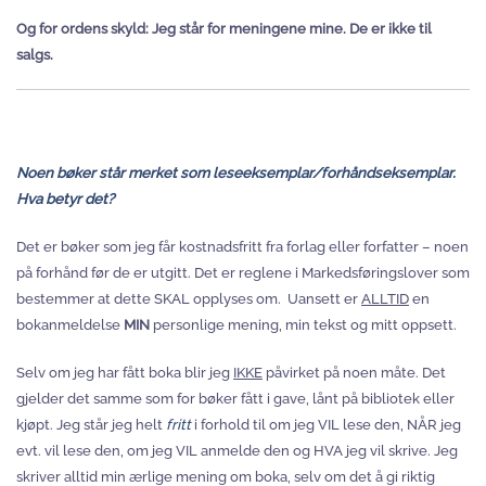
Og for ordens skyld: Jeg står for meningene mine. De er ikke til
salgs.
Noen bøker står merket som leseeksemplar/forhåndseksemplar.
Hva betyr det?
Det er bøker som jeg får kostnadsfritt fra forlag eller forfatter – noen
på forhånd før de er utgitt. Det er reglene i Markedsføringslover som
bestemmer at dette SKAL opplyses om. Uansett er
ALLTID
en
bokanmeldelse
MIN
personlige mening, min tekst og mitt oppsett.
Selv om jeg har fått boka blir jeg
IKKE
påvirket på noen måte. Det
gjelder det samme som for bøker fått i gave, lånt på bibliotek eller
kjøpt. Jeg står jeg helt
fritt
i forhold til om jeg VIL lese den, NÅR jeg
evt. vil lese den, om jeg VIL anmelde den og HVA jeg vil skrive. Jeg
skriver alltid min ærlige mening om boka, selv om det å gi riktig