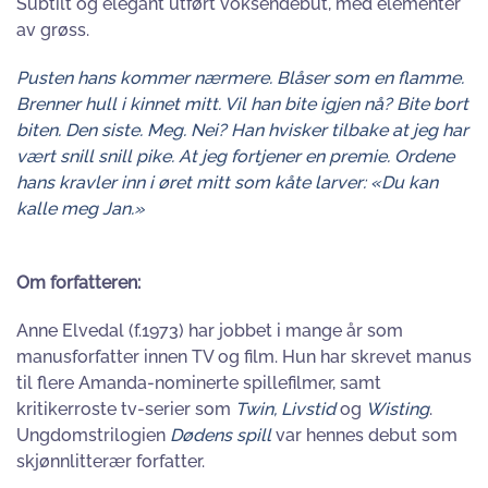
Subtilt og elegant utført voksendebut, med elementer
av grøss.
Pusten hans kommer nærmere. Blåser som en flamme.
Brenner hull
i
kinnet mitt. Vil han bite igjen nå? Bite bort
biten. Den siste. Meg. Nei? Han hvisker tilbake at jeg har
vært snill snill pike. At jeg fortjener en premie. Ordene
hans kravler inn i øret mitt som kåte larver: «Du kan
kalle meg Jan.»
Om forfatteren:
Anne Elvedal (f.1973) har jobbet i mange år som
manusforfatter innen TV og film. Hun har skrevet manus
til flere Amanda-nominerte spillefilmer, samt
kritikerroste tv-serier som
Twin, Livstid
og
Wisting
.
Ungdomstrilogien
Dødens spill
var hennes debut som
skjønnlitterær forfatter.