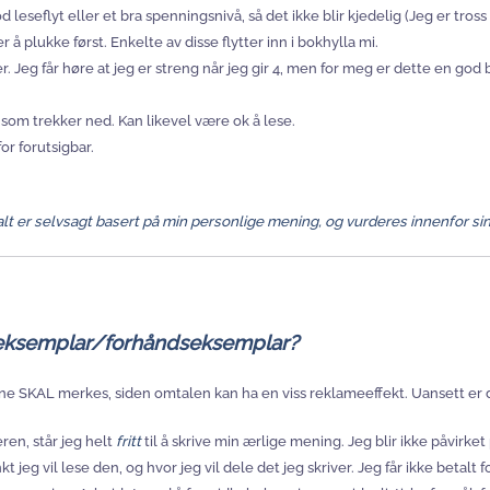
god leseflyt eller et bra spenningsnivå, så det ikke blir kjedelig (Jeg er tr
 plukke først. Enkelte av disse flytter inn i bokhylla mi.
. Jeg får høre at jeg er streng når jeg gir 4, men for meg er dette en god
g som trekker ned. Kan likevel være ok å lese.
or forutsigbar.
alt er selvsagt basert på min personlige mening, og vurderes innenfor sin
seeksemplar/forhåndseksemplar?
ene SKAL merkes, siden omtalen kan ha en viss reklameeffekt. Uansett 
eren, står jeg helt
fritt
til å skrive min ærlige mening. Jeg blir ikke påvirket
kt jeg vil lese den, og hvor jeg vil dele det jeg skriver. Jeg får ikke betalt