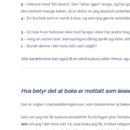
5
– Historie med "litt ekstra". Den "sitter igjen" lenge, og har 
det mellom mange bøker, så er dette en jeg absolutt anbefaler å
4
– En bra bok som er verdt å lese, og som jeg gjerne anbefaler
3
– En bok hvor historien ikke helt fenger, eller har andre tin
2
– Velg en annen bok. Sannsynligvis dårlig språk og/eller altf
1
– Burde denne i det hele tatt vært utgitt?
Alle karakterene kan også få en ekstra pluss eller minus, og 
Hva betyr det at boka er mottatt som le
Det er regler i markedsføringsloven, som bestemmer at bøk
Selv om jeg har får boka kostnadsfritt fra forlaget eller forfatt
selv
om jeg i det hele tatt VIL lese boka jeg får, hvilket tidspun