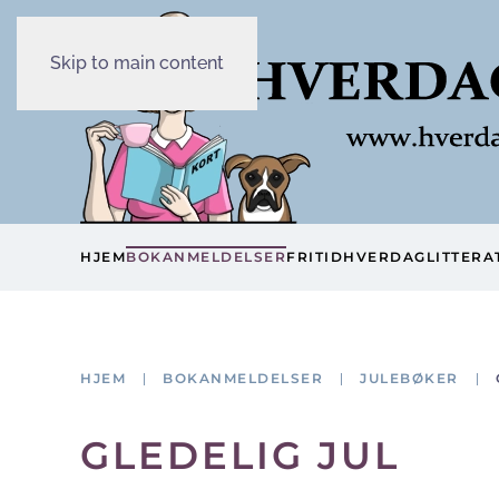
Skip to main content
HJEM
BOKANMELDELSER
FRITID
HVERDAG
LITTERA
HJEM
BOKANMELDELSER
JULEBØKER
GLEDELIG JUL