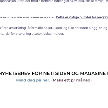
nsasjon. Arbeidet med å formidle bøker gjøres av idealistiske formål, fordi
es på samme måte som leseeksemplarer.
Dette er viktige punkter for meg f
 flere års erfaring i å formidle bøker. Siden jeg ikke har noen blogg, er j
net
, derfor bruker jeg tittelen bokanmelder.
NYHETSBREV FOR NETTSIDEN OG MAGASINET
Meld deg på her.
(Maks ett pr måned)