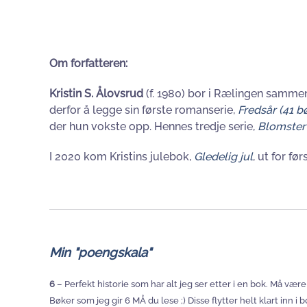
Om forfatteren:
Kristin S. Ålovsrud
(f. 1980) bor i Rælingen sammen
derfor å legge sin første romanserie,
Fredsår
(41 b
der hun vokste opp. Hennes tredje serie,
Blomster
I 2020 kom Kristins julebok,
Gledelig jul
, ut for f
Min "poengskala"
6
– Perfekt historie som har alt jeg ser etter i en bok. Må vær
Bøker som jeg gir 6 MÅ du lese ;) Disse flytter helt klart inn i 