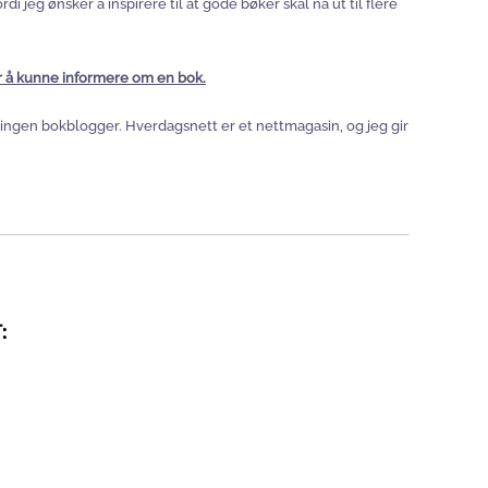
 jeg ønsker å inspirere til at gode bøker skal nå ut til flere
or å kunne informere om en bok.
eg ingen bokblogger. Hverdagsnett er et nettmagasin, og jeg gir
: