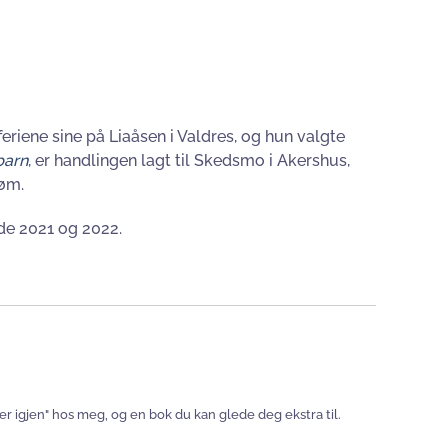
riene sine på Liaåsen i Valdres, og hun valgte
barn
, er handlingen lagt til Skedsmo i Akershus,
røm.
åde 2021 og 2022.
ger igjen" hos meg, og en bok du kan glede deg ekstra til.