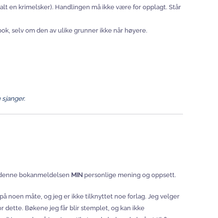
oss alt en krimelsker). Handlingen må ikke være for opplagt. Står
 bok, selv om den av ulike grunner ikke når høyere.
 sjanger.
er denne bokanmeldelsen
MIN
personlige mening og oppsett.
 på noen måte, og jeg er ikke tilknyttet noe forlag. Jeg velger
 for dette. Bøkene jeg får blir stemplet, og kan ikke