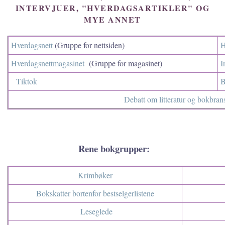
INTERVJUER, "HVERDAGSARTIKLER" OG
MYE ANNET
Hverdagsnett
(Gruppe for nettsiden)
H
Hverdagsnettmagasinet
(Gruppe for magasinet)
I
Tiktok
B
Debatt om litteratur og bokbran
Rene bokgrupper:
Krimbøker
Bokskatter bortenfor bestselgerlistene
Leseglede