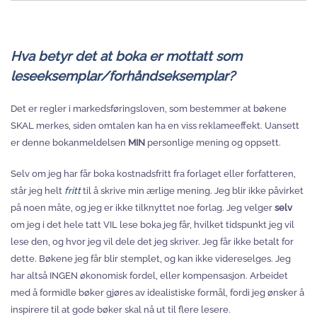
Hva betyr det at boka er mottatt som
leseeksemplar/forhåndseksemplar?
Det er regler i markedsføringsloven, som bestemmer at bøkene
SKAL merkes, siden omtalen kan ha en viss reklameeffekt. Uansett
er denne bokanmeldelsen
MIN
personlige mening og oppsett.
Selv om jeg har får boka kostnadsfritt fra forlaget eller forfatteren,
står jeg helt
fritt
til å skrive min ærlige mening. Jeg blir ikke påvirket
på noen måte, og jeg er ikke tilknyttet noe forlag. Jeg velger
selv
om jeg i det hele tatt VIL lese boka jeg får, hvilket tidspunkt jeg vil
lese den, og hvor jeg vil dele det jeg skriver. Jeg får ikke betalt for
dette. Bøkene jeg får blir stemplet, og kan ikke videreselges. Jeg
har altså INGEN økonomisk fordel, eller kompensasjon. Arbeidet
med å formidle bøker gjøres av idealistiske formål, fordi jeg ønsker å
inspirere til at gode bøker skal nå ut til flere lesere.