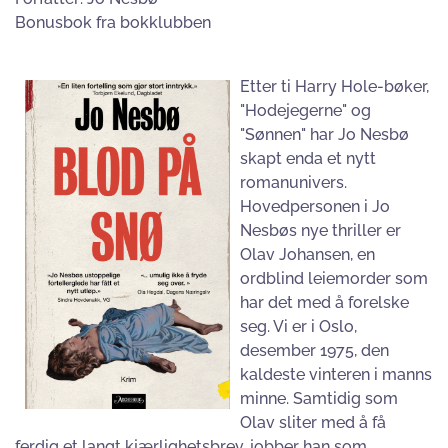
Bonusbok fra bokklubben
Etter ti Harry Hole-bøker,
"Hodejegerne" og
"Sønnen" har Jo Nesbø
skapt enda et nytt
romanunivers.
Hovedpersonen i Jo
Nesbøs nye thriller er
Olav Johansen, en
ordblind leiemorder som
har det med å forelske
seg. Vi er i Oslo,
desember 1975, den
kaldeste vinteren i manns
minne. Samtidig som
Olav sliter med å få
ferdig et langt kjærlighetsbrev, jobber han som