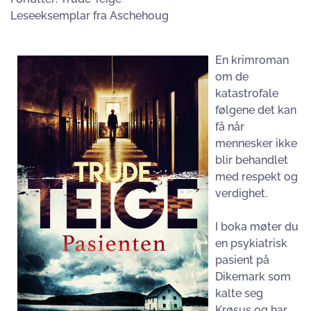
Leseeksemplar fra Aschehoug
En krimroman
om de
katastrofale
følgene det kan
få når
mennesker ikke
blir behandlet
med respekt og
verdighet.
I boka møter du
en psykiatrisk
pasient på
Dikemark som
kalte seg
Krøsus og har